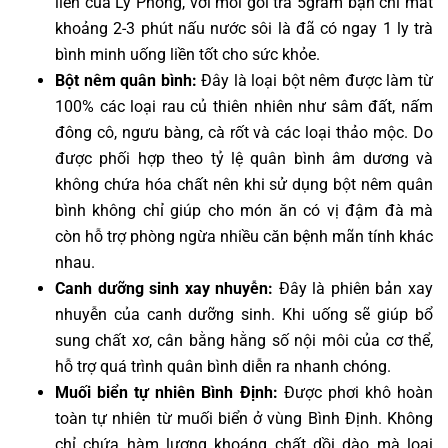
liền của Lý Phong, với mỗi gói trà 5gram bạn chỉ mất
khoảng 2-3 phút nấu nước sôi là đã có ngay 1 ly trà
bình minh uống liền tốt cho sức khỏe.
Bột nêm quân bình:
Đây là loại bột nêm được làm từ
100% các loại rau củ thiên nhiên như sâm đất, nấm
đông cô, ngưu bàng, cà rốt và các loại thảo mộc. Do
được phối hợp theo tỷ lệ quân bình âm dương và
không chứa hóa chất nên khi sử dụng bột nêm quân
bình không chỉ giúp cho món ăn có vị đậm đà mà
còn hỗ trợ phòng ngừa nhiều căn bệnh mãn tính khác
nhau.
Canh dưỡng sinh xay nhuyễn:
Đây là phiên bản xay
nhuyễn của canh dưỡng sinh. Khi uống sẽ giúp bổ
sung chất xơ, cân bằng hằng số nội môi của cơ thể,
hỗ trợ quá trình quân bình diễn ra nhanh chóng.
Muối biển tự nhiên Bình Định:
Được phơi khô hoàn
toàn tự nhiên từ muối biển ở vùng Bình Định. Không
chỉ chứa hàm lượng khoáng chất dồi dào mà loại