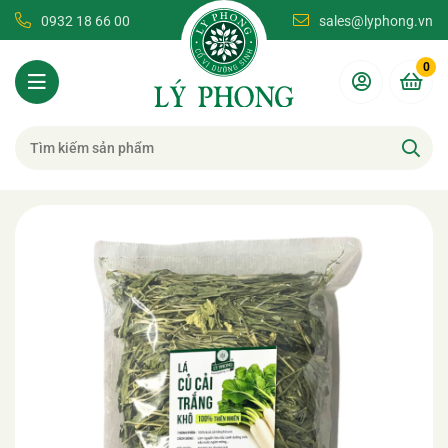
0932 18 66 00
sales@lyphong.vn
0