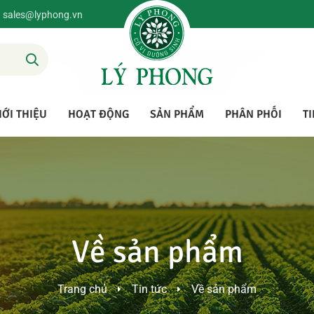
sales@lyphong.vn
IỚI THIỆU
HOẠT ĐỘNG
SẢN PHẨM
PHÂN PHỐI
TI
Về sản phẩm
Trang chủ
Tin tức
Về sản phẩm