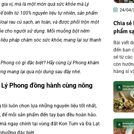
 gia vị, mà là một món quà sức khỏe mà Lý
24/04/
ế biến từ 100% nguyên liệu tự nhiên, sản phẩm
ại rau củ sạch, an toàn, và được phối trộn một
​Chia s
phẩm sạ
khỏe cho người sử dụng. Mỗi muỗng bột nêm
liệu pháp chăm sóc sức khỏe, mang lại sự thanh
Bài viết 
đến bạn 
sẻ từ các 
ý Phong có gì đặc biệt? Hãy cùng Lý Phong khám
còn hướng
hàng sỉ và
úng mang lại qua nội dung sau đây nhé.
 – Lý Phong đồng hành cùng nông
g tôi luôn chọn lựa những nguyên liệu tốt nhất,
ch, để mỗi sản phẩm đến tay bạn đều hoàn hảo.
 mà ngay chính tại vùng đất Kon Tum và Đà Lạt
 nhưỡng đặc biệt.