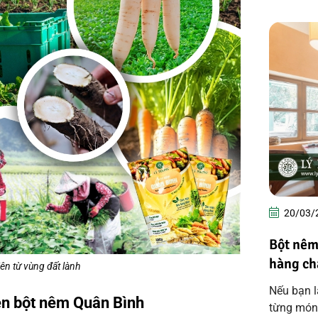
20/03/
Bột nêm 
hàng ch
iên từ vùng đất lành
Nếu bạn l
ên bột nêm Quân Bình
từng món 