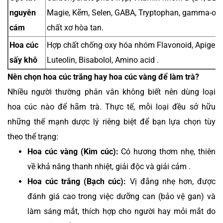
nguyên
Magie, Kẽm, Selen, GABA, Tryptophan, gamma-ory
cám
chất xơ hòa tan.
Hoa cúc
Hợp chất chống oxy hóa nhóm Flavonoid, Apigeni
sấy khô
Luteolin, Bisabolol, Amino acid .
Nên chọn hoa cúc trắng hay hoa cúc vàng để làm trà?
Nhiều người thường phân vân không biết nên dùng loại
hoa cúc nào để hãm trà. Thực tế, mỗi loại đều sở hữu
những thế mạnh dược lý riêng biệt để bạn lựa chọn tùy
theo thể trạng:
Hoa cúc vàng (Kim cúc):
Có hương thơm nhẹ, thiên
về khả năng thanh nhiệt, giải độc và giải cảm .
Hoa cúc trắng (Bạch cúc):
Vị đắng nhẹ hơn, được
đánh giá cao trong việc dưỡng can (bảo vệ gan) và
làm sáng mắt, thích hợp cho người hay mỏi mắt do