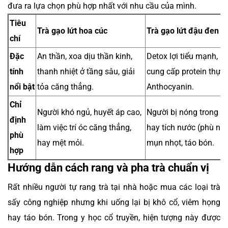
đưa ra lựa chọn phù hợp nhất với nhu cầu của mình.
Tiêu
Trà gạo lứt hoa cúc
Trà gạo lứt đậu đen x
chí
Đặc
An thần, xoa dịu thần kinh,
Detox lợi tiểu mạnh, b
tính
thanh nhiệt ở tầng sâu, giải
cung cấp protein thực 
nổi bật
tỏa căng thẳng.
Anthocyanin.
Chỉ
Người khó ngủ, huyết áp cao,
Người bị nóng trong bứ
định
làm việc trí óc căng thẳng,
hay tích nước (phù nề)
phù
hay mệt mỏi.
mụn nhọt, táo bón.
hợp
Hướng dẫn cách rang và pha trà chuẩn vị
Rất nhiều người tự rang trà tại nhà hoặc mua các loại trà
sấy công nghiệp nhưng khi uống lại bị khô cổ, viêm họng
hay táo bón. Trong y học cổ truyền, hiện tượng này được