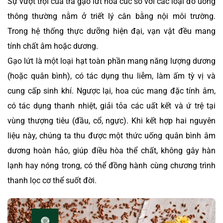
Sự vượt trội của trà gạo lứt hoa cúc so với các loại đồ uống
thông thường nằm ở triết lý cân bằng nội môi trường.
Trong hệ thống thực dưỡng hiện đại, vạn vật đều mang
tính chất âm hoặc dương.
Gạo lứt là một loại hạt toàn phần mang năng lượng dương
(hoặc quân bình), có tác dụng thu liễm, làm ấm tỳ vị và
cung cấp sinh khí. Ngược lại, hoa cúc mang đặc tính âm,
có tác dụng thanh nhiệt, giải tỏa các uất kết và ứ trệ tại
vùng thượng tiêu (đầu, cổ, ngực). Khi kết hợp hai nguyên
liệu này, chúng ta thu được một thức uống quân bình âm
dương hoàn hảo, giúp điều hòa thể chất, không gây hàn
lạnh hay nóng trong, có thể đồng hành cùng chương trình
thanh lọc cơ thể suốt đời.