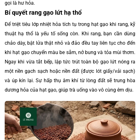
gọi là hư hỏa.
Bí quyết rang gạo lứt hạ thổ
Để triệt tiêu lớp nhiệt hỏa tích tụ trong hạt gạo khi rang, kỹ
thuật hạ thổ là yếu tố sống còn. Khi rang, bạn cần dùng
chảo dày, bật lửa thật nhỏ và đảo đều tay liên tục cho đến
khi hạt gạo chuyển màu be sẫm, nở bung và tỏa mùi thơm.
Ngay khi vừa tắt bếp, lập tức trút toàn bộ gạo lứt nóng ra
một nền gạch sạch hoặc nền đất (được lót giấy/vải sạch)
và úp kín lại. Sự hấp thụ âm khí từ lòng đất sẽ trung hòa
dương hỏa của hạt gạo, giúp trà uống vào vô cùng êm dịu.