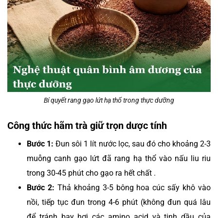
Bí quyết rang gạo lứt hạ thổ trong thực dưỡng
Công thức hãm trà giữ trọn dược tính
Bước 1:
Đun sôi 1 lít nước lọc, sau đó cho khoảng 2-3
muỗng canh gạo lứt đã rang hạ thổ vào nấu liu riu
trong 30-45 phút cho gạo ra hết chất .
Bước 2:
Thả khoảng 3-5 bông hoa cúc sấy khô vào
nồi, tiếp tục đun trong 4-6 phút (không đun quá lâu
để tránh bay hơi các amino acid và tinh dầu của