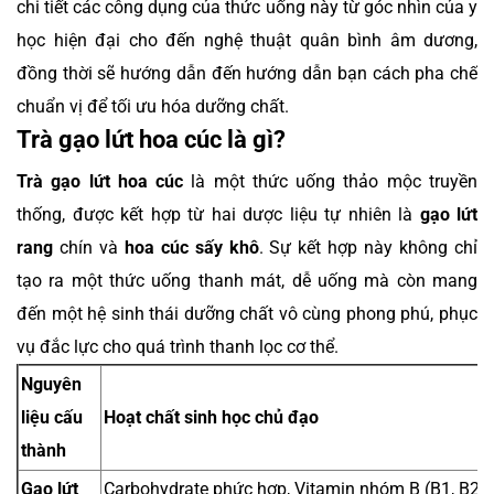
chi tiết các công dụng của thức uống này từ góc nhìn của y
học hiện đại cho đến nghệ thuật quân bình âm dương,
đồng thời sẽ hướng dẫn đến hướng dẫn bạn cách pha chế
chuẩn vị để tối ưu hóa dưỡng chất.
Trà gạo lứt hoa cúc là gì?
Trà gạo lứt hoa cúc
là một thức uống thảo mộc truyền
thống, được kết hợp từ hai dược liệu tự nhiên là
gạo lứt
rang
chín và
hoa cúc sấy khô
. Sự kết hợp này không chỉ
tạo ra một thức uống thanh mát, dễ uống mà còn mang
đến một hệ sinh thái dưỡng chất vô cùng phong phú, phục
vụ đắc lực cho quá trình thanh lọc cơ thể.
Nguyên
liệu cấu
Hoạt chất sinh học chủ đạo
thành
Gạo lứt
Carbohydrate phức hợp, Vitamin nhóm B (B1, B2, B