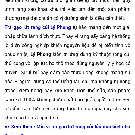
Nếu bạn không có đủ thời gian để tự tay thực hiện quy
trình rang xao khắt khe, thì việc tìm đến một sản phẩm
thương mại đạt chuẩn cổ vị dưỡng sinh là điều cần thiết.
Trà gạo lứt rang củi Lý Phong
tự hào mang đến một giải
pháp chữa lành đích thực. Thay vì rang sấy bằng hệ thống
lò điện công nghiệp khiến nguyên liệu dễ bị biến tính và
phục nhiệt,
Lý Phong
kiên trì ứng dụng kỹ thuật rang củi
thủ công và lập tức hạ thổ theo đúng nguyên lý y học cổ
truyền. Sự tỉ mỉ này đảm bảo thức uống không mang hư
hỏa – người dùng có thể uống lâu dài mà không bị nóng
trong, viêm họng hay khô khát. Hơn thế nữa, sản phẩm
cam kết 100% không chứa chất bảo quản, giữ lại trọn vẹn
lớp dầu cám tự nhiên, xứng đáng là món quà quý cho sức
khỏe của bạn và gia đình.
=> Xem thêm: Mùi vị trà gạo lứt rang củi lửa đặc biệt như