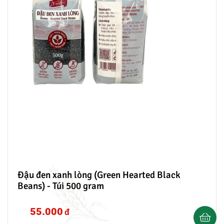
mạnh. Để đặt sản phẩm đậu lăng đỏ với mức chiết khấu
cao vui lòng liên hệ ngay đến phòng kinh doanh Lý Phong
qua hotline 0932 186 600 hoặc email sales@lyphong.vn.
Đậu đen xanh lòng (Green Hearted Black
Beans) - Túi 500 gram
55.000
đ