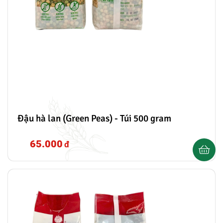
vừa ăn. Bạn có thể mang đi xào, chiên hoặc ăn trực
tiếp.
- Sữa đậu lăng: Sữa đậu lăng sẽ có vị thơm béo và ngọt tự
nhiên. Đặc biệt ngon hơn khi kết hợp cùng đậu gà và yến
mạch.
- - Thông tin chi tiết đậu lăng đỏ Lý Phong
- Tên sản phẩm: Đậu lăng đỏ (Red Lentils) - Túi 1kg
- Thành phần: 100% đậu lăng đỏ tuyển chọn
Đậu hà lan (Green Peas) - Túi 500 gram
- Đặc điểm nổi bật: Không chất bảo quản, không phân bón
hóa học và không biến đổi gen.
65.000
đ
- Bảo quản: Nơi khô ráo, thoáng mát
- Hạn sử dụng: 12 tháng kể từ ngày sản xuất
- Sản phẩm của: Công ty TNHH Thương Mại Lý Phong
Đậu lăng đỏ là một loại thực phẩm rất tốt cho sức khỏe
nên rất thích hợp cho những người theo đuổi lối sống lành