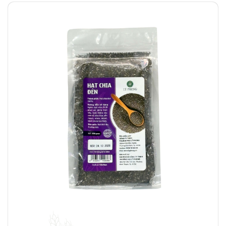
Ngoài sử dụng để nâng cao sức khỏe cho người trưởng
thành thì đậu lăng còn được sử dụng trong giai đoạn ăn
dặm của trẻ nhỏ vì những lí do sau:
Giàu dinh dưỡng thiết yếu: Đậu lăng cung cấp nhiều
loại vitamin và khoáng chất quan trọng như sắt, kẽm,
magiê và các vitamin nhóm B, rất cần thiết cho sự
phát triển của trẻ nhỏ. Và với nguồn protein thực vật
trẻ dùng thường xuyên sẽ giúp hình thành cơ bắp và
các mô khác.
Dễ tiêu hóa: Đậu lăng dễ nấu và khi nấu chín có thể
nghiền thành dạng bột mịn, phù hợp với hệ tiêu hóa
non nớt của trẻ. Đặc biệt, đậu lăng đỏ nấu nhanh và
ít gây đầy bụng, khó tiêu khi dùng.
Đa dạng cách chế biến: Đậu lăng có thể được chế
biến thành nhiều món ăn khác nhau, từ bột đến súp